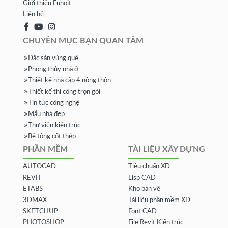
Giới thiệu Fuhoit
Liên hệ
CHUYÊN MỤC BẠN QUAN TÂM
Đặc sản vùng quê
Phong thủy nhà ở
Thiết kế nhà cấp 4 nông thôn
Thiết kế thi công trọn gói
Tin tức công nghệ
Mẫu nhà đẹp
Thư viện kiến trúc
Bê tông cốt thép
PHẦN MỀM
TÀI LIỆU XÂY DỰNG
AUTOCAD
Tiêu chuẩn XD
REVIT
Lisp CAD
ETABS
Kho bản vẽ
3DMAX
Tài liệu phần mềm XD
SKETCHUP
Font CAD
PHOTOSHOP
File Revit Kiến trúc