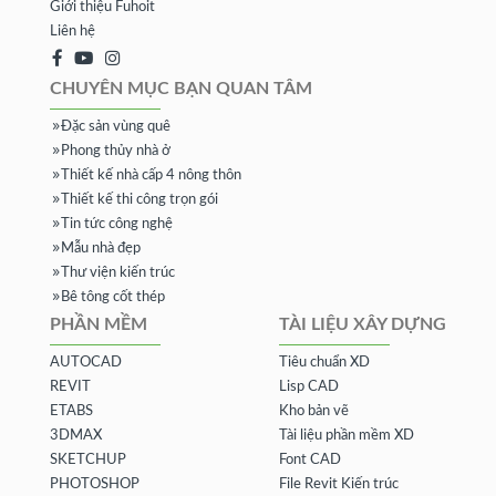
Giới thiệu Fuhoit
Liên hệ
CHUYÊN MỤC BẠN QUAN TÂM
Đặc sản vùng quê
Phong thủy nhà ở
Thiết kế nhà cấp 4 nông thôn
Thiết kế thi công trọn gói
Tin tức công nghệ
Mẫu nhà đẹp
Thư viện kiến trúc
Bê tông cốt thép
PHẦN MỀM
TÀI LIỆU XÂY DỰNG
AUTOCAD
Tiêu chuẩn XD
REVIT
Lisp CAD
ETABS
Kho bản vẽ
3DMAX
Tài liệu phần mềm XD
SKETCHUP
Font CAD
PHOTOSHOP
File Revit Kiến trúc