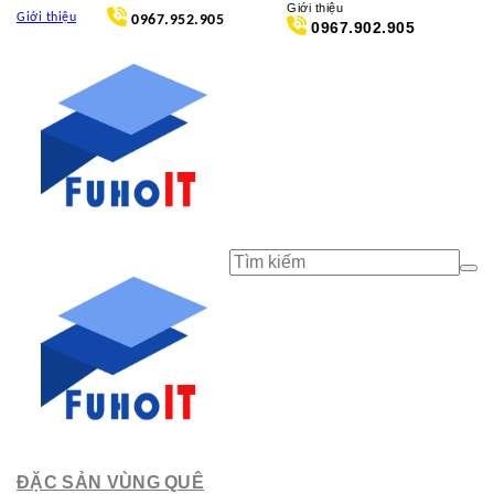
Skip
Giới thiệu
Giới thiệu
0967.952.905
to
0967.902.905
content
Tìm
kiếm:
ĐẶC SẢN VÙNG QUÊ