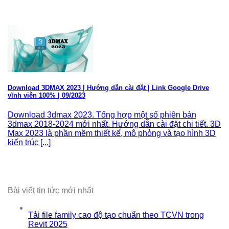
Download 3DMAX 2023 | Hướng dẫn cài đặt | Link Google Drive
vĩnh viễn 100% | 09/2023
Download 3dmax 2023. Tổng hợp một số phiên bản
3dmax 2018-2024 mới nhất. Hướng dẫn cài đặt chi tiết. 3D
Max 2023 là phần mềm thiết kế, mô phỏng và tạo hình 3D
kiến trúc [...]
Bài viết tin tức mới nhất
Tải file family cao độ tạo chuẩn theo TCVN trong
Revit 2025