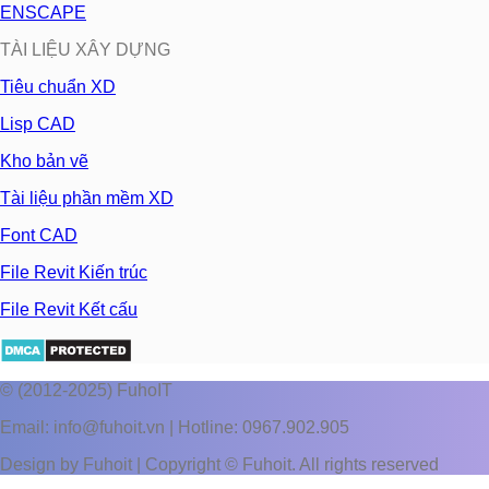
ENSCAPE
TÀI LIỆU XÂY DỰNG
Tiêu chuẩn XD
Lisp CAD
Kho bản vẽ
Tài liệu phần mềm XD
Font CAD
File Revit Kiến trúc
File Revit Kết cấu
© (2012-2025) FuhoIT
Email: info@fuhoit.vn | Hotline: 0967.902.905
Design by Fuhoit | Copyright © Fuhoit. All rights reserved