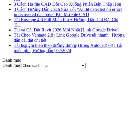
3 Cách Hạ file CAD Đời Cao Xuống Phiên Bản Thấp Hơn
3 Cách Hướng Dẫn Cách Sửa Lỗi “Audit detected no errors
in recovered database” Khi Mở File CAD
Tải Enscape 4.6 Full Miễn Phí + Hướng Dẫn Cài Đặt Chi
Tiết
Tải và Cài Đặt Revit 2026 Mới Nhất [Link Google Drive]
Tải Chao Vantage 2.8 | Link Google Drive tải nhanh | Hướng
dẫn cài đặt chi tiết
Tải lisp ghi thép theo đường dim(gt) trong Autocad(78) | Tải
miễn phí | Hướng dẫn | 02/2024
Danh mục
Danh mục