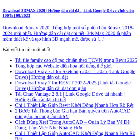
Download 3DMAX 2020 | Hướng dẫn cài đặt | Link Google Drive vĩnh viễn
100% | 09/2023
Download 3dmax 2020. Tổng hợp một số phiên bản 3dmax 2018-
2024 mới nhất. Hướng dẫn cài đặt chi tiết. 3ds Max 2020 là phần
mềm thiết kế và tạo hình 3D mạnh mẽ, được sử [...]
Bài viết tin tức mới nhất
Tải file family cao độ tạo chuẩn theo TCVN trong Revit 2025
Tổng hợp các Website diễn họa nổi tiếng thế giới
Download Vray 7.1 for Sketchup 2021 – 2025 (Link Google
Drive) | Hướng dẫn cài đặt
Download Vray 7 for REVIT 2022-2025 (Link tải Google
Drive) | Hướng dẫn cài đặt đơn giản
Tải Chao Vantage 2.8.1 | Link Google Drive tải nhanh |
Hướng dẫn cài đặt chi tiết
Chỉ 1 Thiết Lập Giúp Revit Khởi Động Nhanh Hơn Rõ Rệt
2 Bước Tắt Thông báo Gia hạn Bản quyền trên AutoCAD
đơn giản, ai cũng làm được
Cách Dùng Xref Trong AutoCAD – Quản Lý Bản Vẽ Dễ
Dàng, Làm Việc Nhẹ Nhàng Hơn
Chỉ 1 Thiết Lập Giúp AutoCAD Khởi Động Nhanh Hơn Rõ
Rệt