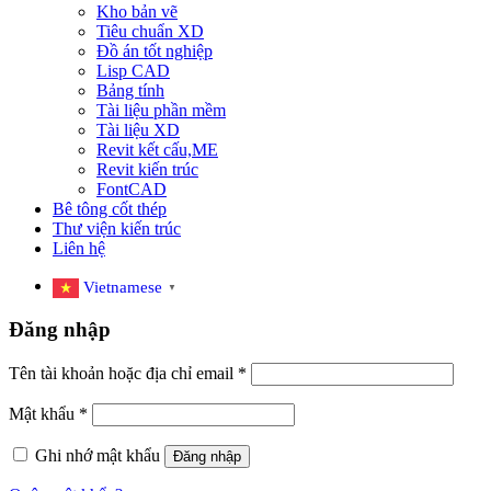
Kho bản vẽ
Tiêu chuẩn XD
Đồ án tốt nghiệp
Lisp CAD
Bảng tính
Tài liệu phần mềm
Tài liệu XD
Revit kết cấu,ME
Revit kiến trúc
FontCAD
Bê tông cốt thép
Thư viện kiến trúc
Liên hệ
Vietnamese
▼
Đăng nhập
Tên tài khoản hoặc địa chỉ email
*
Mật khẩu
*
Ghi nhớ mật khẩu
Đăng nhập