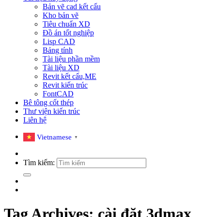
Bản vẽ cad kết cấu
Kho bản vẽ
Tiêu chuẩn XD
Đồ án tốt nghiệp
Lisp CAD
Bảng tính
Tài liệu phần mềm
Tài liệu XD
Revit kết cấu,ME
Revit kiến trúc
FontCAD
Bê tông cốt thép
Thư viện kiến trúc
Liên hệ
Vietnamese
▼
Tìm kiếm:
Tag Archives:
cài đặt 3dmax