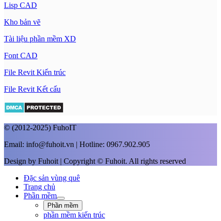
Lisp CAD
Kho bản vẽ
Tài liệu phần mềm XD
Font CAD
File Revit Kiến trúc
File Revit Kết cấu
© (2012-2025) FuhoIT
Email: info@fuhoit.vn | Hotline: 0967.902.905
Design by Fuhoit | Copyright © Fuhoit. All rights reserved
Đặc sản vùng quê
Trang chủ
Phần mềm
Phần mềm
phần mềm kiến trúc