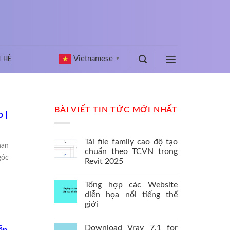
Vietnamese
N HỆ
▼
BÀI VIẾT TIN TỨC MỚI NHẤT
 |
Tải file family cao độ tạo
han
chuẩn theo TCVN trong
góc
Revit 2025
Tổng hợp các Website
diễn họa nổi tiếng thế
giới
Download Vray 7.1 for