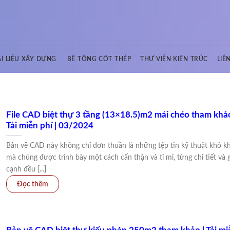
ÀI LIỆU XÂY DỰNG
BÊ TÔNG CỐT THÉP
THƯ VIỆN KIẾN TRÚC
LIÊ
File CAD biệt thự 3 tầng (13×18.5)m2 mái chéo tham khảo
Tải miễn phí | 03/2024
Bản vẽ CAD này không chỉ đơn thuần là những tệp tin kỹ thuật khô k
mà chúng được trình bày một cách cẩn thận và tỉ mỉ, từng chi tiết và 
cạnh đều [...]