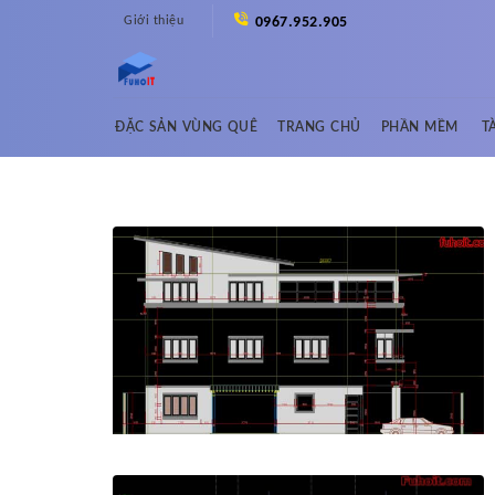
Skip
Giới thiệu
0967.952.905
to
content
ĐẶC SẢN VÙNG QUÊ
TRANG CHỦ
PHẦN MỀM
T