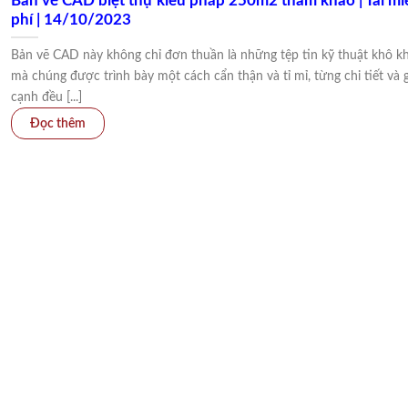
Bản vẽ CAD biệt thự kiểu pháp 250m2 tham khảo | Tải mi
phí | 14/10/2023
Bản vẽ CAD này không chỉ đơn thuần là những tệp tin kỹ thuật khô k
mà chúng được trình bày một cách cẩn thận và tỉ mỉ, từng chi tiết và 
cạnh đều [...]