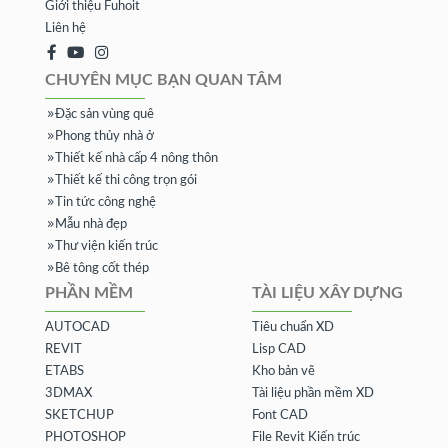
Giới thiệu Fuhoit
Liên hệ
CHUYÊN MỤC BẠN QUAN TÂM
Đặc sản vùng quê
Phong thủy nhà ở
Thiết kế nhà cấp 4 nông thôn
Thiết kế thi công trọn gói
Tin tức công nghệ
Mẫu nhà đẹp
Thư viện kiến trúc
Bê tông cốt thép
PHẦN MỀM
TÀI LIỆU XÂY DỰNG
AUTOCAD
Tiêu chuẩn XD
REVIT
Lisp CAD
ETABS
Kho bản vẽ
3DMAX
Tài liệu phần mềm XD
SKETCHUP
Font CAD
PHOTOSHOP
File Revit Kiến trúc