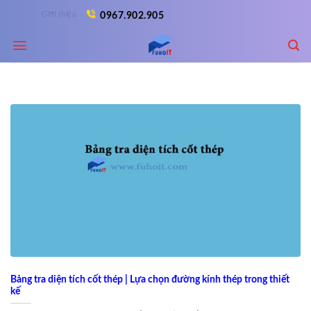
Skip
Giới thiệu
0967.902.905
to
content
Bảng tra diện tích cốt thép | Lựa chọn đường kính thép trong thiết
kế