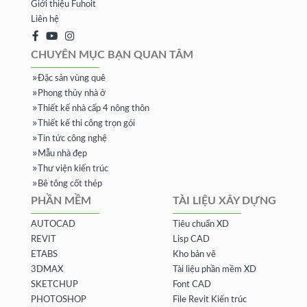
Giới thiệu Fuhoit
Liên hệ
CHUYÊN MỤC BẠN QUAN TÂM
Đặc sản vùng quê
Phong thủy nhà ở
Thiết kế nhà cấp 4 nông thôn
Thiết kế thi công trọn gói
Tin tức công nghệ
Mẫu nhà đẹp
Thư viện kiến trúc
Bê tông cốt thép
PHẦN MỀM
TÀI LIỆU XÂY DỰNG
AUTOCAD
Tiêu chuẩn XD
REVIT
Lisp CAD
ETABS
Kho bản vẽ
3DMAX
Tài liệu phần mềm XD
SKETCHUP
Font CAD
PHOTOSHOP
File Revit Kiến trúc