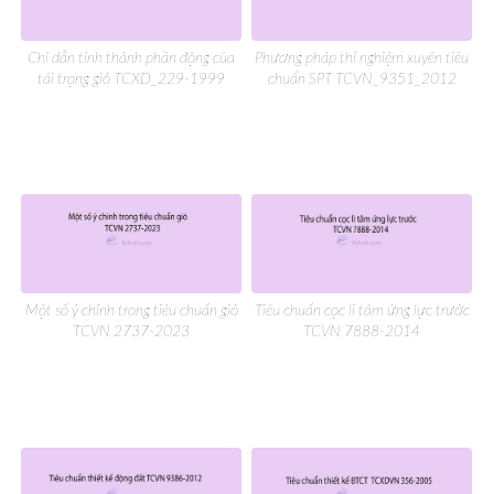
Chỉ dẫn tính thành phần động của
Phương pháp thí nghiệm xuyên tiêu
tải trọng gió TCXD_229-1999
chuẩn SPT TCVN_9351_2012
Một số ý chính trong tiêu chuẩn gió
Tiêu chuẩn cọc li tâm ứng lực trước
TCVN 2737-2023
TCVN 7888-2014