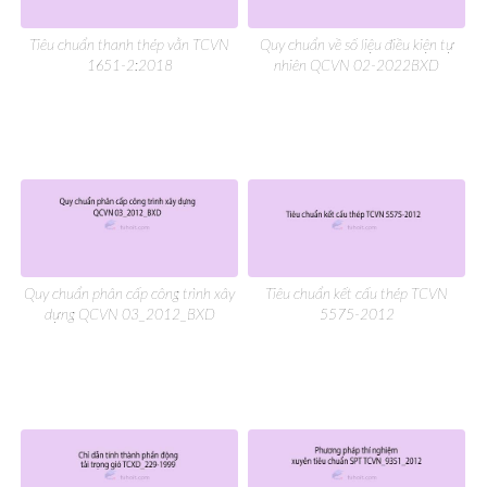
Tiêu chuẩn thanh thép vằn TCVN
Quy chuẩn về số liệu điều kiện tự
1651-2:2018
nhiên QCVN 02-2022BXD
Quy chuẩn phân cấp công trình xây
Tiêu chuẩn kết cấu thép TCVN
dựng QCVN 03_2012_BXD
5575-2012