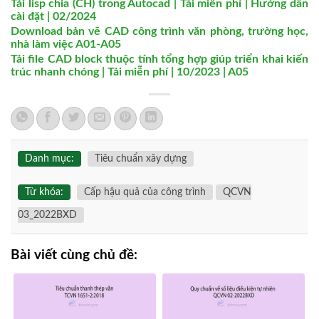
Tải lisp chia (CH) trong Autocad | Tải miễn phí | Hướng dẫn
cài đặt | 02/2024
Download bản vẽ CAD công trình văn phòng, trường học,
nhà làm việc A01-A05
Tải file CAD block thuộc tính tổng hợp giúp triển khai kiến
trúc nhanh chóng | Tải miễn phí | 10/2023 | A05
Danh mục:
Tiêu chuẩn xây dựng
Từ khóa:
Cấp hậu quả của công trình
QCVN
03_2022BXD
Bài viết cùng chủ đề: