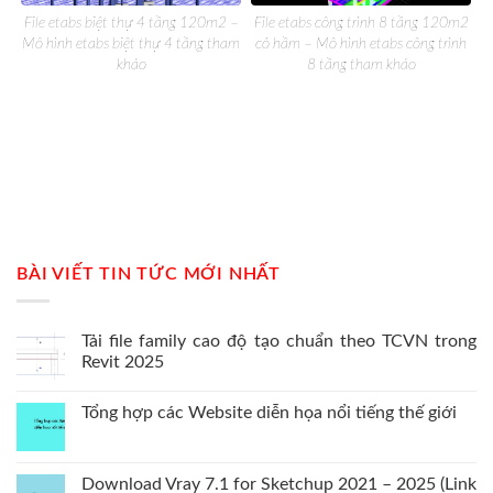
File etabs biệt thự 4 tầng 120m2 –
File etabs công trình 8 tầng 120m2
Mô hình etabs biệt thự 4 tầng tham
có hầm – Mô hình etabs công trình
khảo
8 tầng tham khảo
BÀI VIẾT TIN TỨC MỚI NHẤT
Tải file family cao độ tạo chuẩn theo TCVN trong
Revit 2025
Tổng hợp các Website diễn họa nổi tiếng thế giới
Download Vray 7.1 for Sketchup 2021 – 2025 (Link