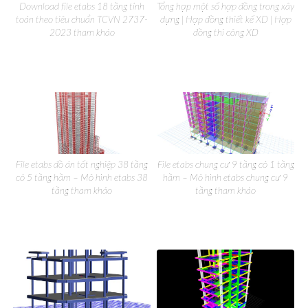
Download file etabs 18 tầng tính
Tổng hợp một số hợp đồng trong xây
toán theo tiêu chuẩn TCVN 2737-
dựng | Hợp đồng thiết kế XD | Hợp
2023 tham khảo
đồng thi công XD
File etabs đồ án tốt nghiệp 38 tầng
File etabs chung cư 9 tầng có 1 tầng
có 5 tầng hầm – Mô hình etabs 38
hầm – Mô hình etabs chung cư 9
tầng tham khảo
tầng tham khảo