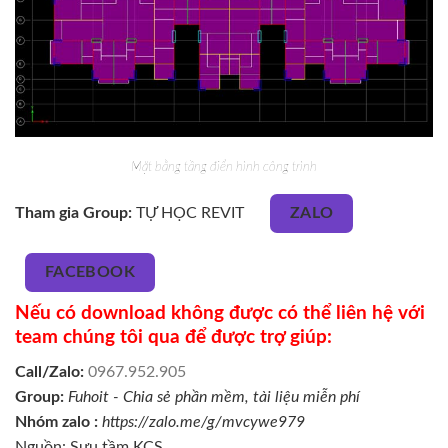
Mặt bằng tầng điển hình công trình
Tham gia Group:
TỰ HỌC REVIT
ZALO
FACEBOOK
Nếu có download không được có thể liên hệ với
team chúng tôi qua để được trợ giúp:
Call/Zalo:
0967.952.905
Group:
Fuhoit - Chia sẻ phần mềm, tài liệu miễn phí
Nhóm zalo :
https://zalo.me/g/mvcywe979
Nguồn: Sưu tầm KCS