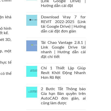
t chính
(Link Google Drive) |
Hướng dẫn cài đặt
Download Vray 7 for
ện khả
REVIT 2022-2025 (Link
tải Google Drive) | Hướng
mô hình
dẫn cài đặt đơn giản
t kế.
uét 3D,
Tải Chao Vantage 2.8.1 |
Link Google Drive tải
p, một
nhanh | Hướng dẫn cài
đặt chi tiết
hực tế
Chỉ 1 Thiết Lập Giúp
Revit Khởi Động Nhanh
 có thể
Hơn Rõ Rệt
2 Bước Tắt Thông báo
Gia hạn Bản quyền trên
AutoCAD đơn giản, ai
cũng làm được