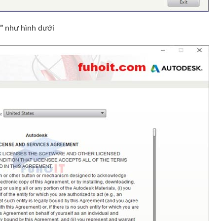
t”
như hình dưới