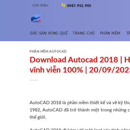
Skip
Giới thiệu
0967.952.905
to
content
ĐẶC SẢN VÙNG QUÊ
TRANG CHỦ
PHẦN MỀM
T
PHẦN MỀM AUTOCAD
Download Autocad 2018 | Hư
vĩnh viễn 100% | 20/09/202
AutoCAD 2018 là phần mềm thiết kế và vẽ kỹ thu
1982, AutoCAD đã trở thành một trong những côn
thế giới.