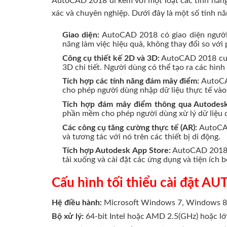
AutoCAD 2018 đi kèm với một loạt các tính năng 
xác và chuyên nghiệp. Dưới đây là một số tính 
Giao diện:
AutoCAD 2018 có giao diện người 
năng làm việc hiệu quả, không thay đổi so vớ
Công cụ thiết kế 2D và 3D:
AutoCAD 2018 cung
3D chi tiết. Người dùng có thể tạo ra các hình
Tích hợp các tính năng đám mây điểm:
AutoCAD
cho phép người dùng nhập dữ liệu thực tế vào 
Tích hợp đám mây điểm thông qua Autodesk
phần mềm cho phép người dùng xử lý dữ liệu q
Các công cụ tăng cường thực tế (AR):
AutoCAD
và tương tác với nó trên các thiết bị di động.
Tích hợp Autodesk App Store:
AutoCAD 2018 c
tải xuống và cài đặt các ứng dụng và tiện íc
Cấu hình tối thiểu cài đặt 
Hệ điều hành:
Microsoft Windows 7, Windows 8,
Bộ xử lý:
64-bit Intel hoặc AMD 2.5(GHz) hoặc l