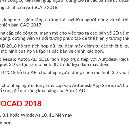
và công cụ tiên tiến giúp người dùng tạo ra các bản vẽ kỹ thuậ
năng chính của AutoCAD 2018:
dùng mới, giúp tăng cường trải nghiệm người dùng và cải thi
i phiên bản CAD 2017.
 cấp các công cụ mạnh mẽ cho việc tạo ra các bản vẽ 2D và 
 dạng, đường viền và đối tượng phức tạp để thể hiện ý tưởng thiế
 2018 hỗ trợ tích hợp dữ liệu đám mây điểm từ các thiết bị q
mô hình của họ và tạo ra các bản vẽ chính xác hơn.
 Recap:
AutoCAD 2018 tích hợp trực tiếp với Autodesk Reca
uét 3D và tạo ra mô hình 3D từ dữ liệu đám mây điểm.
 2018 hỗ trợ AR, cho phép người dùng chèn mô hình 3D vào t
ho phép người dùng truy cập vào Autodesk App Store, nơi họ
h bổ sung để mở rộng khả năng của AutoCAD.
AUTOCAD 2018
 8.1 hoặc Windows 10, 11 hiện nay
ớn hơn