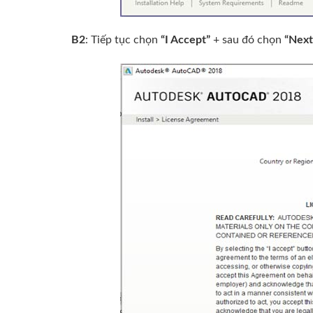
B2
: Tiếp tục chọn
“I Accept”
+ sau đó chọn
“Nex