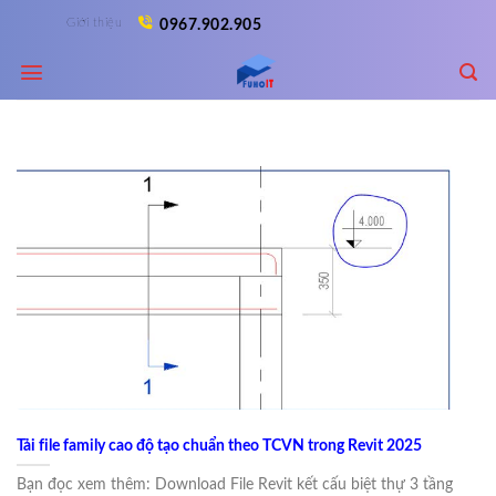
Skip
Giới thiệu
0967.902.905
to
content
Tải file family cao độ tạo chuẩn theo TCVN trong Revit 2025
Bạn đọc xem thêm: Download File Revit kết cấu biệt thự 3 tầng