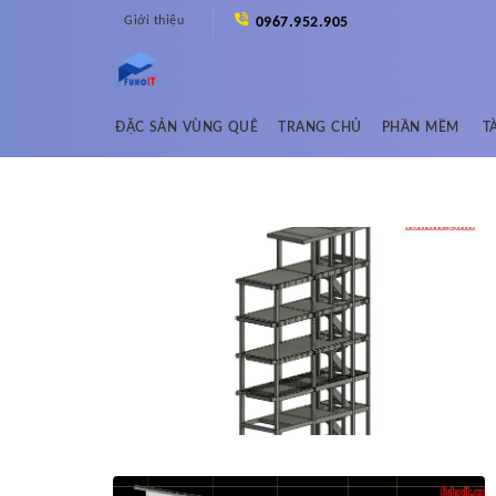
Skip
Giới thiệu
0967.952.905
to
content
ĐẶC SẢN VÙNG QUÊ
TRANG CHỦ
PHẦN MỀM
T