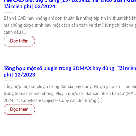
File CAD biệt thự 3 tầng (13×18.5)m2 mái chéo tham khảo
Tải miễn phí | 03/2024
Bản vẽ CAD này không chỉ đơn thuần là những tệp tin kỹ thuật khô k
mà chúng được trình bày một cách cẩn thận và tỉ mỉ, từng chi tiết và 
cạnh đều [...]
Tổng hợp một số plugin trong 3DMAX hay dùng | Tải miễ
phí | 12/2023
Tổng hợp một số plugin trong 3dmax hay dùng. Plugin giúp xử lí mô hì
trong 3dmax nhanh chóng. Plugin được cài đặt các phiên bản từ (201
2024). 1. CopyPaste Objects- Copy các đối tượng [...]