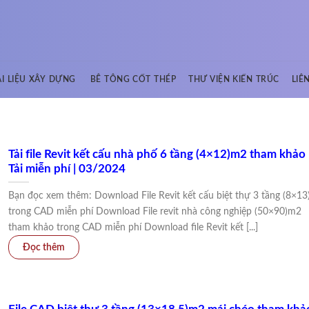
ÀI LIỆU XÂY DỰNG
BÊ TÔNG CỐT THÉP
THƯ VIỆN KIẾN TRÚC
LIÊ
Tải file Revit kết cấu nhà phố 6 tầng (4×12)m2 tham khảo 
Tải miễn phí | 03/2024
Bạn đọc xem thêm: Download File Revit kết cấu biệt thự 3 tầng (8×1
trong CAD miễn phí Download File revit nhà công nghiệp (50×90)m2
tham khảo trong CAD miễn phí Download file Revit kết [...]