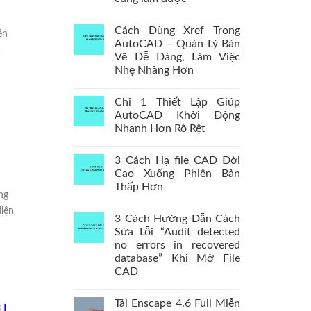
Cách Dùng Xref Trong
ên
AutoCAD – Quản Lý Bản
c
Vẽ Dễ Dàng, Làm Việc
Nhẹ Nhàng Hơn
Chỉ 1 Thiết Lập Giúp
AutoCAD Khởi Động
Nhanh Hơn Rõ Rệt
3 Cách Hạ file CAD Đời
Cao Xuống Phiên Bản
Thấp Hơn
ng
diện
3 Cách Hướng Dẫn Cách
Sửa Lỗi “Audit detected
no errors in recovered
database” Khi Mở File
CAD
Tải Enscape 4.6 Full Miễn
 |