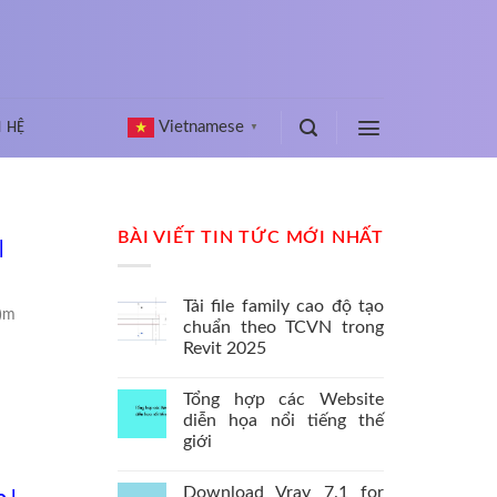
Vietnamese
N HỆ
▼
BÀI VIẾT TIN TỨC MỚI NHẤT
|
Tải file family cao độ tạo
3)m
chuẩn theo TCVN trong
Revit 2025
Tổng hợp các Website
diễn họa nổi tiếng thế
giới
Download Vray 7.1 for