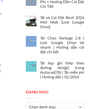
Phí + Hướng Dẫn Cài Đặt
Chi Tiết
h
Tải và Cài Đặt Revit 2026
Mới Nhất [Link Google
Drive]
Tải Chao Vantage 2.8 |
Link Google Drive tải
nhanh | Hướng dẫn cài
đặt chi tiết
Tải lisp ghi thép theo
n
đường dim(gt) trong
c
Autocad(78) | Tải miễn phí
| Hướng dẫn | 02/2024
DANH MỤC
Danh