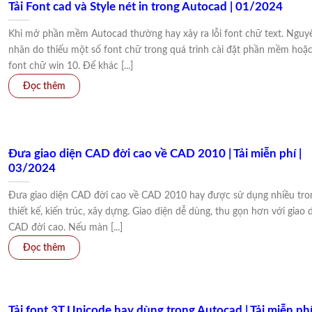
Tải Font cad và Style nét in trong Autocad | 01/2024
Khi mở phần mềm Autocad thường hay xảy ra lỗi font chữ text. Nguy
nhân do thiếu một số font chữ trong quá trình cài đặt phần mềm hoặ
font chữ win 10. Để khác [...]
Đưa giao diện CAD đời cao về CAD 2010 | Tải miễn phí |
03/2024
Đưa giao diện CAD đời cao về CAD 2010 hay được sử dụng nhiều tro
thiết kế, kiến trúc, xây dựng. Giao diện dễ dùng, thu gọn hơn với giao 
CAD đời cao. Nếu màn [...]
Tải font 3T Unicode hay dùng trong Autocad | Tải miễn phí