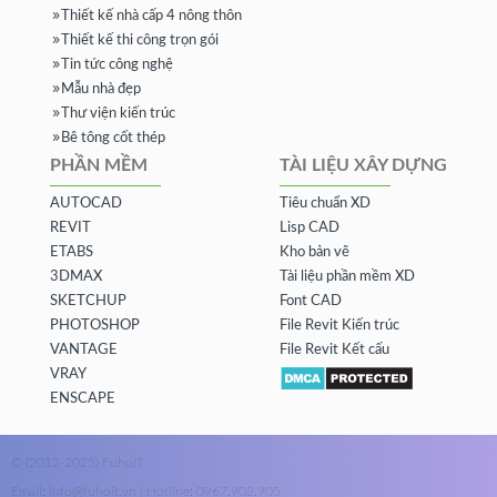
Thiết kế nhà cấp 4 nông thôn
Thiết kế thi công trọn gói
Tin tức công nghệ
Mẫu nhà đẹp
Thư viện kiến trúc
Bê tông cốt thép
PHẦN MỀM
TÀI LIỆU XÂY DỰNG
AUTOCAD
Tiêu chuẩn XD
REVIT
Lisp CAD
ETABS
Kho bản vẽ
3DMAX
Tài liệu phần mềm XD
SKETCHUP
Font CAD
PHOTOSHOP
File Revit Kiến trúc
VANTAGE
File Revit Kết cấu
VRAY
ENSCAPE
© (2012-2025) FuhoIT
Email: info@fuhoit.vn | Hotline: 0967.902.905